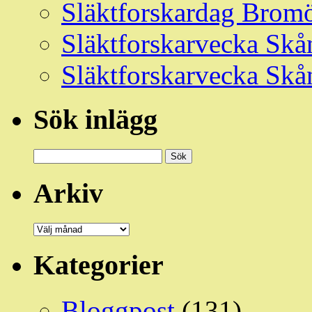
Släktforskardag Bromö
Släktforskarvecka Skå
Släktforskarvecka Skå
Sök inlägg
Sök
efter:
Arkiv
Arkiv
Kategorier
Bloggpost
(131)