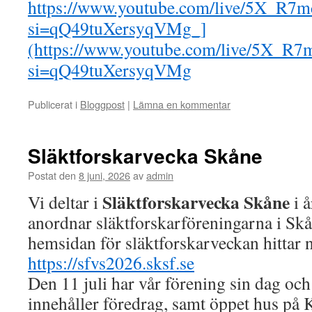
https://www.youtube.com/live/5X_R
si=qQ49tuXersyqVMg_]
(https://www.youtube.com/live/5X_R
si=qQ49tuXersyqVMg
Publicerat i
Bloggpost
|
Lämna en kommentar
Släktforskarvecka Skåne
Postat den
8 juni, 2026
av
admin
Släktforskarvecka Skåne
Vi deltar i
i 
anordnar släktforskarföreningarna i Skån
hemsidan för släktforskarveckan hittar 
https://sfvs2026.sksf.se
Den 11 juli har vår förening sin dag o
innehåller föredrag, samt öppet hus på 