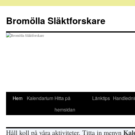
Hoppa
till
Bromölla Släktforskare
innehåll
Hem
Kalendarium
Hitta på
Länktips
Handledni
hemsidan
Kal
Håll koll på våra aktiviteter. Titta in menyn