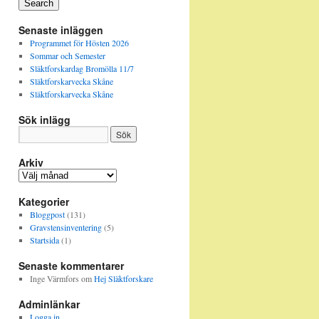
Events
Search
Senaste inläggen
Programmet för Hösten 2026
Sommar och Semester
Släktforskardag Bromölla 11/7
Släktforskarvecka Skåne
Släktforskarvecka Skåne
Sök inlägg
Arkiv
Arkiv
Kategorier
Bloggpost
(131)
Gravstensinventering
(5)
Startsida
(1)
Senaste kommentarer
Inge Värmfors
om
Hej Släktforskare
Adminlänkar
Logga in