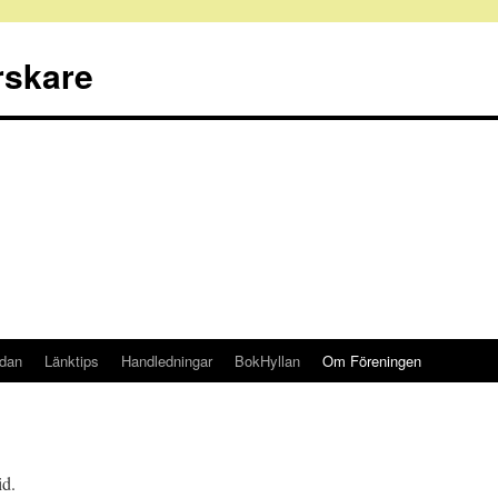
rskare
idan
Länktips
Handledningar
BokHyllan
Om Föreningen
id.