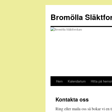
Hoppa
till
Bromölla Släktfo
innehåll
Hem
Kalendarium
Hitta på hems
Kontakta oss
Ring eller maila oss så bokar vi en t