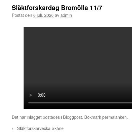
Släktforskardag Bromölla 11/7
Postat den
6 juli, 2026
av
admin
Det här inlägget postades i
Bloggpost
. Bokmärk
permalänken
.
←
Släktforskarvecka Skåne