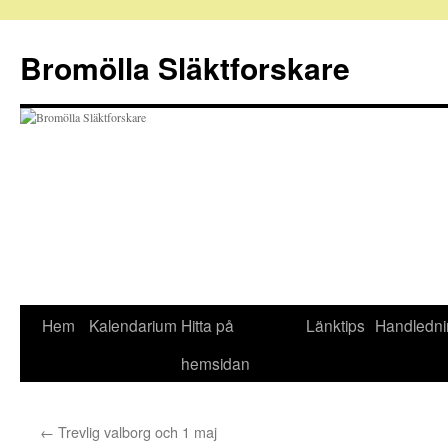
Hoppa
till
Bromölla Släktforskare
innehåll
Hem
Kalendarium
Hitta på
Länktips
Handledni
hemsidan
←
Trevlig valborg och 1 maj