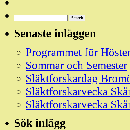
Sök
Events
Search
Händelser
Senaste inläggen
Programmet för Höste
Sommar och Semester
Släktforskardag Bromö
Släktforskarvecka Skå
Släktforskarvecka Skå
Sök inlägg