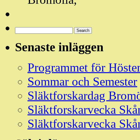
Sök
Events
Search
Händelser
Senaste inläggen
Programmet för Höste
Sommar och Semester
Släktforskardag Bromö
Släktforskarvecka Skå
Släktforskarvecka Skå