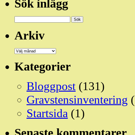
Sök inlägg
Sök
efter:
Arkiv
Arkiv
Kategorier
Bloggpost
(131)
Gravstensinventering
(
Startsida
(1)
Senaste kommentarer