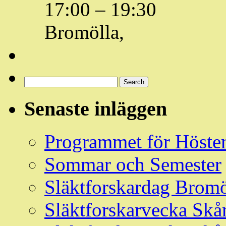
17:00
–
19:30
Bromölla,
Sök
Events
Search
Händelser
Senaste inläggen
Programmet för Höste
Sommar och Semester
Släktforskardag Bromö
Släktforskarvecka Skå