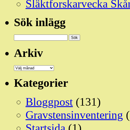
Släktforskarvecka Skå
Sök inlägg
Sök
efter:
Arkiv
Arkiv
Kategorier
Bloggpost
(131)
Gravstensinventering
(
Startsida
(1)