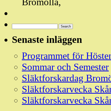
Bromölla,
Sök
Events
Search
Händelser
Senaste inläggen
Programmet för Höste
Sommar och Semester
Släktforskardag Bromö
Släktforskarvecka Skå
Släktforskarvecka Skå