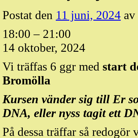
Postat den
11 juni, 2024
av
DNA
18:00
–
21:00
för
nybörjare
14 oktober, 2024
Vi träffas 6 ggr med
start d
Bromölla
Kursen vänder sig till Er s
DNA, eller nyss tagit ett D
På dessa träffar så redogör 