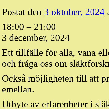
Postat den
3 oktober, 2024
Släktforskarcafe
18:00
–
21:00
3 december, 2024
Ett tillfälle för alla, vana 
och fråga oss om släktforsk
Också möjligheten till att p
emellan.
Utbyte av erfarenheter i s