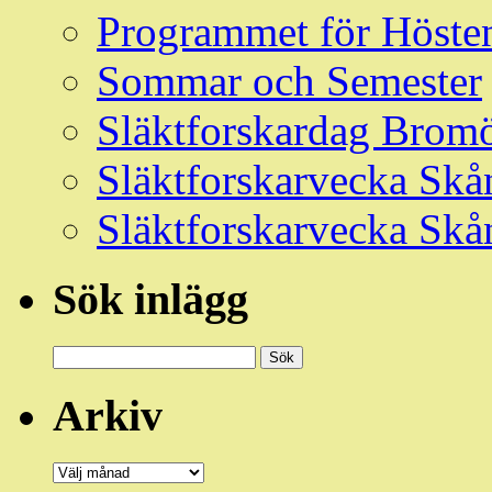
Programmet för Höste
Sommar och Semester
Släktforskardag Bromö
Släktforskarvecka Skå
Släktforskarvecka Skå
Sök inlägg
Sök
efter:
Arkiv
Arkiv